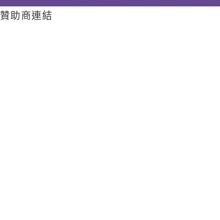
贊助商連結
前言
本文展示如何使用 GraalVM 將 Java 程式編
譯為原生映像檔（Native Image）的完整流
程。
核心優勢與適用場景
將 Java 程式編譯成原生映像檔後，能顯著