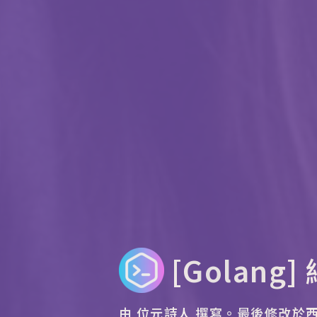
[Golang
由 位元詩人 撰寫。
最後修改於西元 