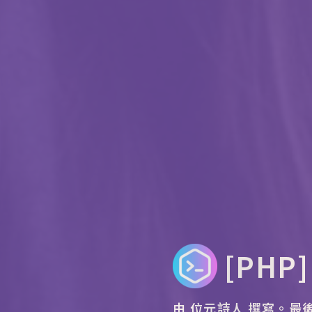
[PHP
由 位元詩人 撰寫。
最後