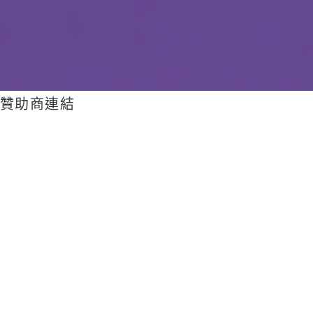
贊助商連結
前言
雜湊 (hash) 或關連式陣列 (associative
array) 是以鍵/值對為儲存單位的非線性容
器，在 Perl 中相當實用。