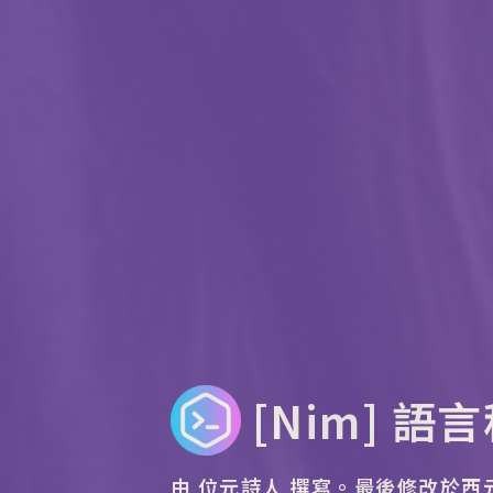
[Nim] 語言
由 位元詩人 撰寫。
最後修改於西元 2