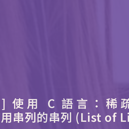
 使用 C 語言：稀疏矩
用串列的串列 (List of Li