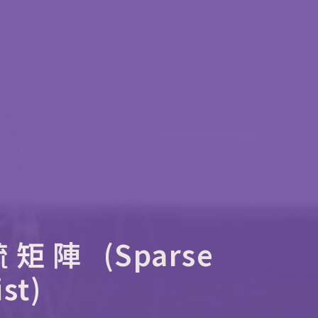
陣 (Sparse
st)